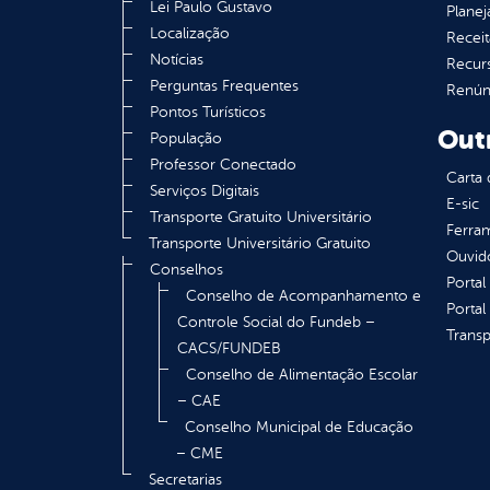
Lei Paulo Gustavo
Plane
Localização
Receit
Notícias
Recur
Perguntas Frequentes
Renúnc
Pontos Turísticos
Out
População
Professor Conectado
Carta 
Serviços Digitais
E-sic
Transporte Gratuito Universitário
Ferram
Transporte Universitário Gratuito
Ouvid
Conselhos
Portal
Conselho de Acompanhamento e
Portal
Controle Social do Fundeb –
Transp
CACS/FUNDEB
Conselho de Alimentação Escolar
– CAE
Conselho Municipal de Educação
– CME
Secretarias