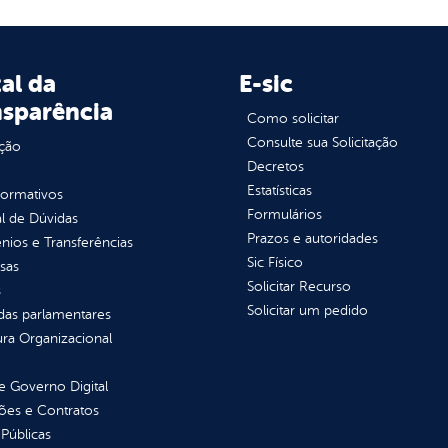
al da
E-sic
nsparência
Como solicitar
Consulte sua Solicitação
ção
Decretos
Estatísticas
normativos
Formulários
l de Dúvidas
Prazos e autoridades
ios e Transferências
Sic Físico
sas
Solicitar Recurso
s
Solicitar um pedido
as parlamentares
ura Organizacional
 Governo Digital
ções e Contratos
Públicas