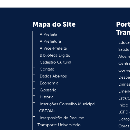
Mapa do Site
Port
Tra
A Prefeita
A Prefeitura
Educa
A Vice-Prefeita
Saúde
Biblioteca Digital
Atos 
Cadastro Cultural
Centra
Contato
Convên
Dados Abertos
Despe
Economia
Diária
Glossário
Emend
História
Estrut
Inscrições Conselho Municipal
Inicio
LGBTQIA+
LGPD e
Interposição de Recurso –
Licita
Transporte Universitário
Obras 