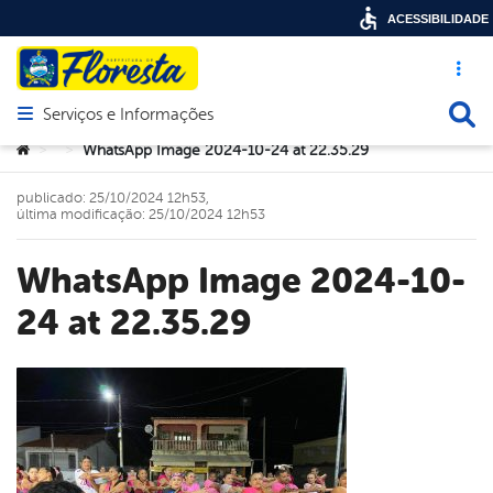
ACESSIBILIDADE
Acesso ráp
Busca
Serviços e Informações
Abrir menu principal de navegação
Você está aqui:
WhatsApp Image 2024-10-24 at 22.35.29
>
>
publicado: 25/10/2024 12h53,
última modificação: 25/10/2024 12h53
WhatsApp Image 2024-10-
24 at 22.35.29
book