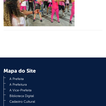
er
din
Mapa do Site
A Prefeita
A Prefeitura
A Vice-Prefeita
Biblioteca Digital
Cadastro Cultural