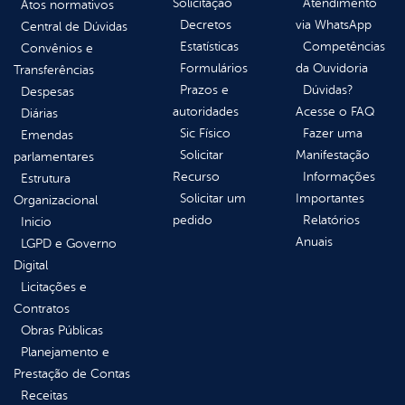
Solicitação
Atendimento
Atos normativos
Decretos
via WhatsApp
Central de Dúvidas
Estatísticas
Competências
Convênios e
Formulários
da Ouvidoria
Transferências
Prazos e
Dúvidas?
Despesas
autoridades
Acesse o FAQ
Diárias
Sic Físico
Fazer uma
Emendas
Solicitar
Manifestação
parlamentares
Recurso
Informações
Estrutura
Solicitar um
Importantes
Organizacional
pedido
Relatórios
Inicio
Anuais
LGPD e Governo
Digital
Licitações e
Contratos
Obras Públicas
Planejamento e
Prestação de Contas
Receitas