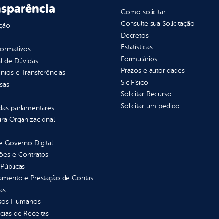
nsparência
Como solicitar
Consulte sua Solicitação
ção
Decretos
Estatísticas
normativos
Formulários
l de Dúvidas
Prazos e autoridades
ios e Transferências
Sic Físico
sas
Solicitar Recurso
s
Solicitar um pedido
as parlamentares
ura Organizacional
 Governo Digital
ções e Contratos
Públicas
jamento e Prestação de Contas
as
sos Humanos
ias de Receitas