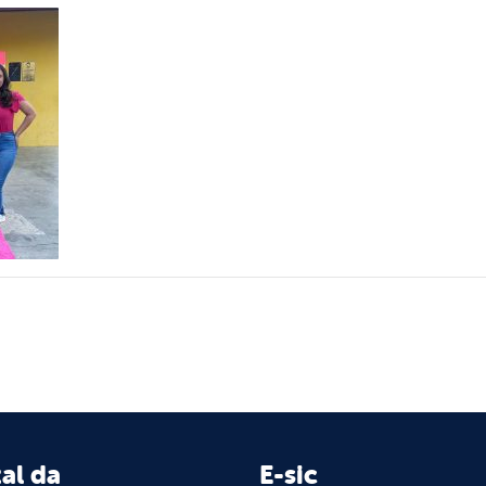
al da
E-sic