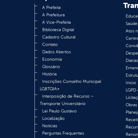
Tra
A Prefeita
A Prefeitura
Educa
A Vice-Prefeita
Saúde
Biblioteca Digital
Atos 
Cadastro Cultural
Centra
Contato
Convên
Dados Abertos
Despe
Economia
Diária
Glossário
Emend
História
Estrut
Inscrições Conselho Municipal
Inicio
LGBTQIA+
LGPD e
Interposição de Recurso –
Licita
Transporte Universitário
Obras 
Lei Paulo Gustavo
Plane
Localização
Receit
Notícias
Recur
Perguntas Frequentes
Renúnc