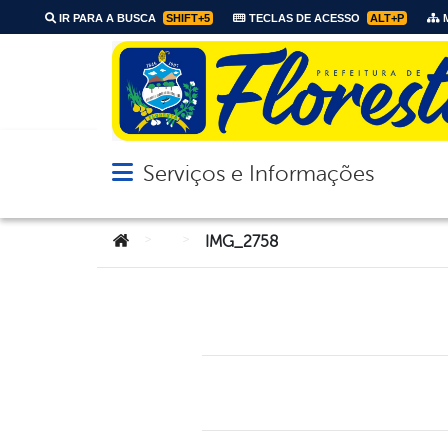
IR PARA A BUSCA
SHIFT+5
TECLAS DE ACESSO
ALT+P
M
Serviços e Informações
Abrir menu principal de navegação
Você está aqui:
>
>
IMG_2758