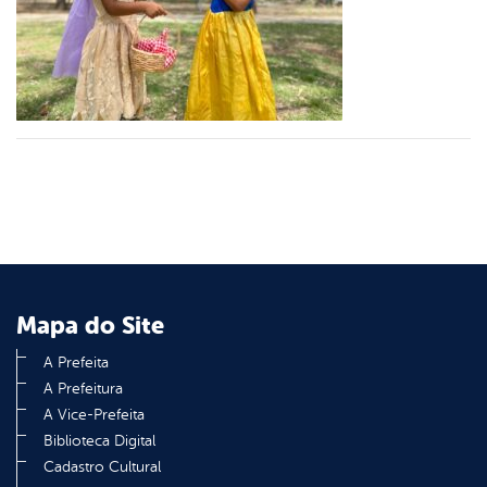
er
din
Mapa do Site
A Prefeita
A Prefeitura
A Vice-Prefeita
Biblioteca Digital
Cadastro Cultural