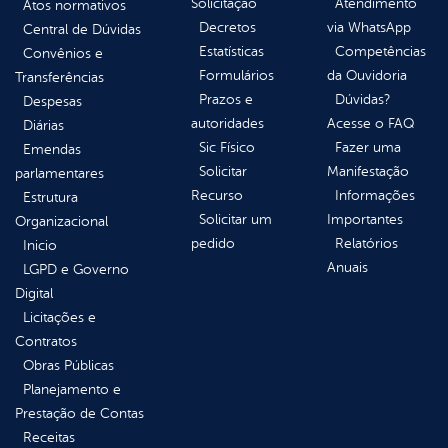
Solicitação
Atendimento
Atos normativos
Decretos
via WhatsApp
Central de Dúvidas
Estatísticas
Competências
Convênios e
Formulários
da Ouvidoria
Transferências
Prazos e
Dúvidas?
Despesas
autoridades
Acesse o FAQ
Diárias
Sic Físico
Fazer uma
Emendas
Solicitar
Manifestação
parlamentares
Recurso
Informações
Estrutura
Solicitar um
Importantes
Organizacional
pedido
Relatórios
Inicio
Anuais
LGPD e Governo
Digital
Licitações e
Contratos
Obras Públicas
Planejamento e
Prestação de Contas
Receitas