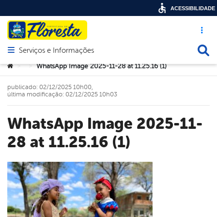
ACESSIBILIDADE
Acesso ráp
Busca
Serviços e Informações
Abrir menu principal de navegação
Você está aqui:
WhatsApp Image 2025-11-28 at 11.25.16 (1)
>
>
publicado: 02/12/2025 10h00,
última modificação: 02/12/2025 10h03
WhatsApp Image 2025-11-
28 at 11.25.16 (1)
book