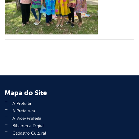
er
din
Mapa do Site
A Prefeita
A Prefeitura
A Vice-Prefeita
Biblioteca Digital
Cadastro Cultural