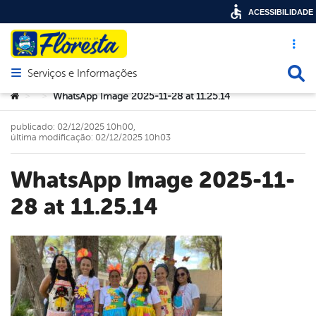
ACESSIBILIDADE
Acesso ráp
Busca
Serviços e Informações
Abrir menu principal de navegação
Você está aqui:
WhatsApp Image 2025-11-28 at 11.25.14
>
>
publicado: 02/12/2025 10h00,
última modificação: 02/12/2025 10h03
WhatsApp Image 2025-11-
28 at 11.25.14
book