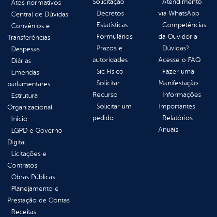
Solicitação
Atendimento
Atos normativos
Decretos
via WhatsApp
Central de Dúvidas
Estatísticas
Competências
Convênios e
Formulários
da Ouvidoria
Transferências
Prazos e
Dúvidas?
Despesas
autoridades
Acesse o FAQ
Diárias
Sic Físico
Fazer uma
Emendas
Solicitar
Manifestação
parlamentares
Recurso
Informações
Estrutura
Solicitar um
Importantes
Organizacional
pedido
Relatórios
Inicio
Anuais
LGPD e Governo
Digital
Licitações e
Contratos
Obras Públicas
Planejamento e
Prestação de Contas
Receitas