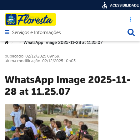
ACESSIBILIDADE
Acesso ráp
Busca
Serviços e Informações
Abrir menu principal de navegação
Você está aqui:
WhatsApp Image 2025-11-28 at 11.25.07
>
>
publicado: 02/12/2025 09h59,
última modificação: 02/12/2025 10h03
WhatsApp Image 2025-11-
28 at 11.25.07
book