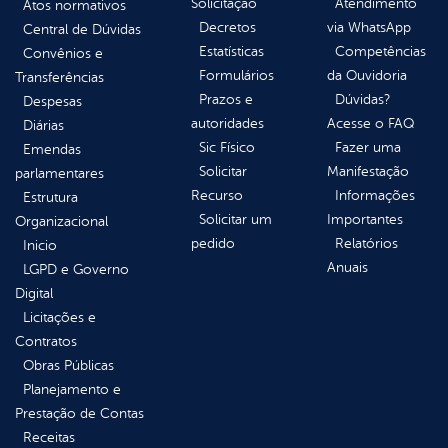
Solicitação
Atendimento
Atos normativos
Decretos
via WhatsApp
Central de Dúvidas
Estatísticas
Competências
Convênios e
Formulários
da Ouvidoria
Transferências
Prazos e
Dúvidas?
Despesas
autoridades
Acesse o FAQ
Diárias
Sic Físico
Fazer uma
Emendas
Solicitar
Manifestação
parlamentares
Recurso
Informações
Estrutura
Solicitar um
Importantes
Organizacional
pedido
Relatórios
Inicio
Anuais
LGPD e Governo
Digital
Licitações e
Contratos
Obras Públicas
Planejamento e
Prestação de Contas
Receitas