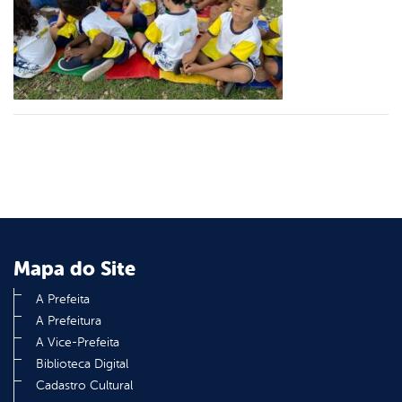
er
din
Mapa do Site
A Prefeita
A Prefeitura
A Vice-Prefeita
Biblioteca Digital
Cadastro Cultural