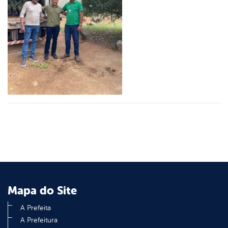
er
din
Mapa do Site
A Prefeita
A Prefeitura