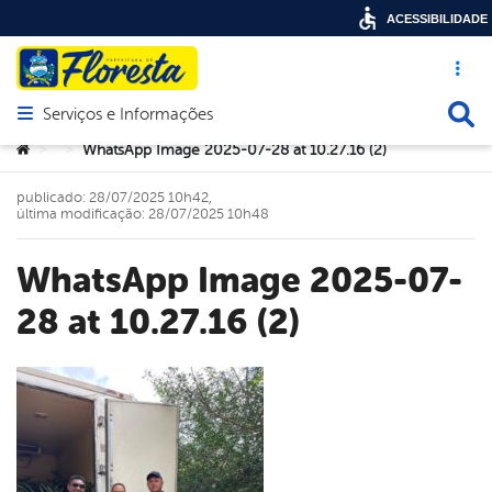
ACESSIBILIDADE
Acesso ráp
Busca
Serviços e Informações
Abrir menu principal de navegação
Você está aqui:
WhatsApp Image 2025-07-28 at 10.27.16 (2)
>
>
publicado: 28/07/2025 10h42,
última modificação: 28/07/2025 10h48
WhatsApp Image 2025-07-
28 at 10.27.16 (2)
book