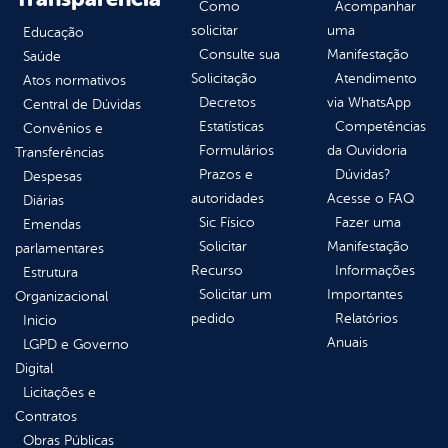
Como
Acompanhar
solicitar
uma
Educação
Consulte sua
Manifestação
Saúde
Solicitação
Atendimento
Atos normativos
Decretos
via WhatsApp
Central de Dúvidas
Estatísticas
Competências
Convênios e
Formulários
da Ouvidoria
Transferências
Prazos e
Dúvidas?
Despesas
autoridades
Acesse o FAQ
Diárias
Sic Físico
Fazer uma
Emendas
Solicitar
Manifestação
parlamentares
Recurso
Informações
Estrutura
Solicitar um
Importantes
Organizacional
pedido
Relatórios
Inicio
Anuais
LGPD e Governo
Digital
Licitações e
Contratos
Obras Públicas