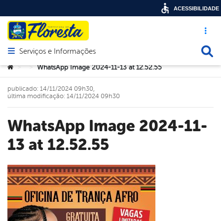
ACESSIBILIDADE
Acesso ráp
Busca
Serviços e Informações
Abrir menu principal de navegação
Você está aqui:
WhatsApp Image 2024-11-13 at 12.52.55
>
>
publicado: 14/11/2024 09h30,
última modificação: 14/11/2024 09h30
WhatsApp Image 2024-11-
13 at 12.52.55
book