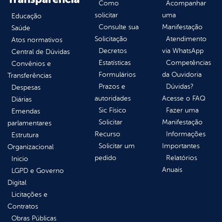
Como
Acompanhar
solicitar
uma
Educação
Consulte sua
Manifestação
Saúde
Solicitação
Atendimento
Atos normativos
Decretos
via WhatsApp
Central de Dúvidas
Estatísticas
Competências
Convênios e
Formulários
da Ouvidoria
Transferências
Prazos e
Dúvidas?
Despesas
autoridades
Acesse o FAQ
Diárias
Sic Físico
Fazer uma
Emendas
Solicitar
Manifestação
parlamentares
Recurso
Informações
Estrutura
Solicitar um
Importantes
Organizacional
pedido
Relatórios
Inicio
Anuais
LGPD e Governo
Digital
Licitações e
Contratos
Obras Públicas