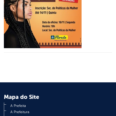
er
din
Mapa do Site
A Prefeita
A Prefeitura