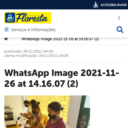
ACESSIBILIDADE
Acesso ráp
Busca
Serviços e Informações
Abrir menu principal de navegação
Você está aqui:
WhatsApp Image 2021-11-26 at 14.16.07 (2)
>
>
publicado: 26/11/2021 14h39,
última modificação: 26/11/2021 14h39
WhatsApp Image 2021-11-
26 at 14.16.07 (2)
book