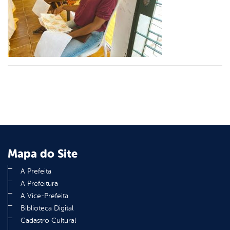
er
din
Mapa do Site
A Prefeita
A Prefeitura
A Vice-Prefeita
Biblioteca Digital
Cadastro Cultural