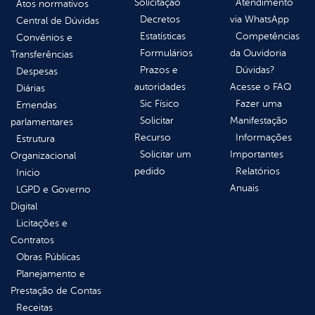
Solicitação
Atendimento
Atos normativos
Decretos
via WhatsApp
Central de Dúvidas
Estatísticas
Competências
Convênios e
Formulários
da Ouvidoria
Transferências
Prazos e
Dúvidas?
Despesas
autoridades
Acesse o FAQ
Diárias
Sic Físico
Fazer uma
Emendas
Solicitar
Manifestação
parlamentares
Recurso
Informações
Estrutura
Solicitar um
Importantes
Organizacional
pedido
Relatórios
Inicio
Anuais
LGPD e Governo
Digital
Licitações e
Contratos
Obras Públicas
Planejamento e
Prestação de Contas
Receitas