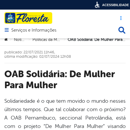
ACESSIBILIDADE
Acesso ráp
Busca
Serviços e Informações
Abrir menu principal de navegação
Você está aqui:
Notícias
Políticas da Mulher
OAB Solidária: De Mulher Para Mulher
>
>
>
publicado: 22/07/2021 11h46,
última modificação: 02/07/2024 12h08
OAB Solidária: De Mulher
Para Mulher
Solidariedade é o que tem movido o mundo nesses
últimos tempos. Que tal colaborar com o próximo?
book
A OAB Pernambuco, seccional Petrolândia, está
com o projeto “De Mulher Para Mulher” visando