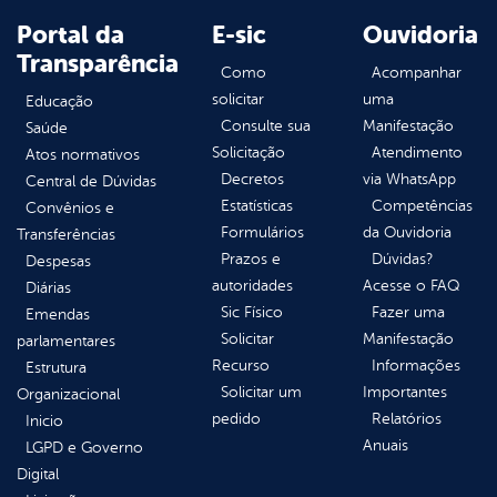
Portal da
E-sic
Ouvidoria
Transparência
Como
Acompanhar
solicitar
uma
Educação
Consulte sua
Manifestação
Saúde
Solicitação
Atendimento
Atos normativos
Decretos
via WhatsApp
Central de Dúvidas
Estatísticas
Competências
Convênios e
Formulários
da Ouvidoria
Transferências
Prazos e
Dúvidas?
Despesas
autoridades
Acesse o FAQ
Diárias
Sic Físico
Fazer uma
Emendas
Solicitar
Manifestação
parlamentares
Recurso
Informações
Estrutura
Solicitar um
Importantes
Organizacional
pedido
Relatórios
Inicio
Anuais
LGPD e Governo
Digital