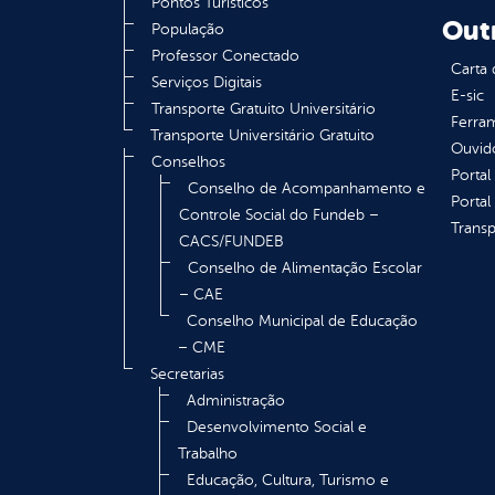
Pontos Turísticos
Out
População
Professor Conectado
Carta 
Serviços Digitais
E-sic
Transporte Gratuito Universitário
Ferram
Transporte Universitário Gratuito
Ouvid
Conselhos
Portal
Conselho de Acompanhamento e
Portal
Controle Social do Fundeb –
Transp
CACS/FUNDEB
Conselho de Alimentação Escolar
– CAE
Conselho Municipal de Educação
– CME
Secretarias
Administração
Desenvolvimento Social e
Trabalho
Educação, Cultura, Turismo e