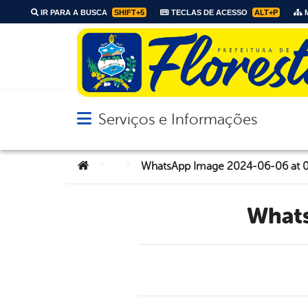
IR PARA A BUSCA
SHIFT+5
TECLAS DE ACESSO
ALT+P
M
Serviços e Informações
Abrir menu principal de navegação
Você está aqui:
>
>
WhatsApp Image 2024-06-06 at 0
Wha