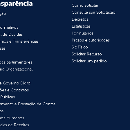
nsparência
Como solicitar
Consulte sua Solicitação
ção
Decretos
Estatísticas
normativos
Formulários
l de Dúvidas
Prazos e autoridades
ios e Transferências
Sic Físico
sas
Solicitar Recurso
s
Solicitar um pedido
as parlamentares
ura Organizacional
 Governo Digital
ções e Contratos
Públicas
jamento e Prestação de Contas
as
sos Humanos
ias de Receitas