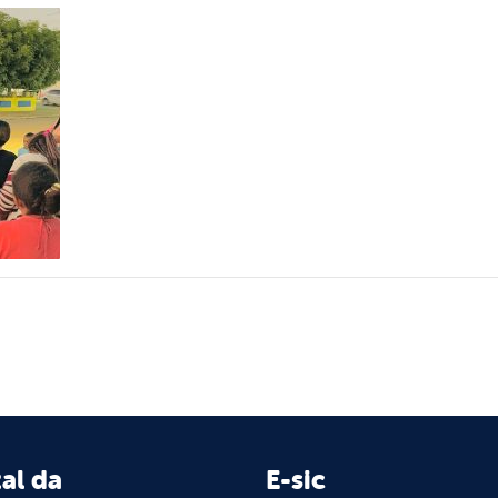
al da
E-sic