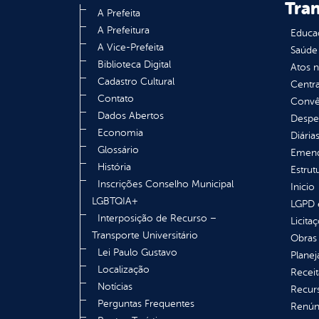
Tra
A Prefeita
A Prefeitura
Educa
A Vice-Prefeita
Saúde
Biblioteca Digital
Atos 
Cadastro Cultural
Centra
Contato
Convên
Dados Abertos
Despe
Economia
Diária
Glossário
Emend
História
Estrut
Inscrições Conselho Municipal
Inicio
LGBTQIA+
LGPD e
Interposição de Recurso –
Licita
Transporte Universitário
Obras 
Lei Paulo Gustavo
Plane
Localização
Receit
Notícias
Recur
Perguntas Frequentes
Renúnc