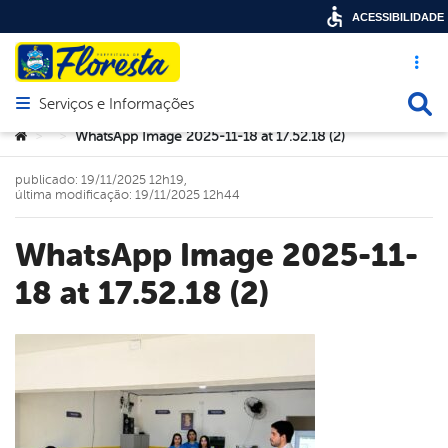
ACESSIBILIDADE
Acesso ráp
Busca
Serviços e Informações
Abrir menu principal de navegação
Você está aqui:
WhatsApp Image 2025-11-18 at 17.52.18 (2)
>
>
publicado: 19/11/2025 12h19,
última modificação: 19/11/2025 12h44
WhatsApp Image 2025-11-
18 at 17.52.18 (2)
book