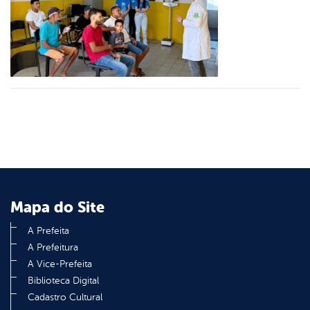
er
din
Mapa do Site
A Prefeita
A Prefeitura
A Vice-Prefeita
Biblioteca Digital
Cadastro Cultural