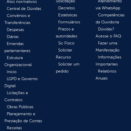
Solicitação
Atendimento
Atos normativos
Decretos
via WhatsApp
Central de Dúvidas
Estatísticas
Competências
Convênios e
Formulários
da Ouvidoria
Transferências
Prazos e
Dúvidas?
Despesas
autoridades
Acesse o FAQ
Diárias
Sic Físico
Fazer uma
Emendas
Solicitar
Manifestação
parlamentares
Recurso
Informações
Estrutura
Solicitar um
Importantes
Organizacional
pedido
Relatórios
Inicio
Anuais
LGPD e Governo
Digital
Licitações e
Contratos
Obras Públicas
Planejamento e
Prestação de Contas
Receitas