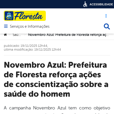
ACESSIBILIDADE
Acesso ráp
Busca
Serviços e Informações
Abrir menu principal de navegação
Você está aqui:
Saúde
Novembro Azul: Prefeitura de Floresta reforça ações de conscientização sobre a saúde do homem
>
>
publicado: 19/11/2025 12h44,
última modificação: 19/11/2025 12h44
Novembro Azul: Prefeitura
de Floresta reforça ações
de conscientização sobre a
saúde do homem
A campanha Novembro Azul tem como objetivo