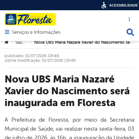
ACESSIBILIDADE
Acesso ráp
Busca
Serviços e Informações
Abrir menu principal de navegação
Você está aqui:
Saúde
Nova UBS Maria Nazaré Xavier do Nascimento será inaugurada em Floresta
>
>
publicado: 01/07/2026 13h48,
última modificação: 01/07/2026 13h48
Nova UBS Maria Nazaré
Xavier do Nascimento será
inaugurada em Floresta
A Prefeitura de Floresta, por meio da Secretaria
Municipal de Saúde, vai realizar nesta sexta-feira, 03
book
de julho de 2026, às 16h, a inauguração da Unidade