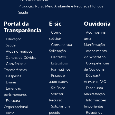
Políticas da Mulher
Produção Rural, Meio Ambiente e Recursos Hídricos
Saúde
Portal da
E-sic
Ouvidoria
Transparência
Como
Acompanhar
solicitar
uma
Educação
Consulte sua
Manifestação
Saúde
Solicitação
Atendimento
Atos normativos
Decretos
via WhatsApp
Central de Dúvidas
Estatísticas
Competências
Convênios e
Formulários
da Ouvidoria
Transferências
Prazos e
Dúvidas?
Despesas
autoridades
Acesse o FAQ
Diárias
Sic Físico
Fazer uma
Emendas
Solicitar
Manifestação
parlamentares
Recurso
Informações
Estrutura
Solicitar um
Importantes
Organizacional
pedido
Relatórios
Inicio