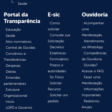
Saúde
Portal da
E-sic
Ouvidoria
Transparência
Como
Acompanhar
solicitar
uma
Educação
Consulte sua
Manifestação
Saúde
Solicitação
Atendimento
Atos normativos
Decretos
via WhatsApp
Central de Dúvidas
Estatísticas
Competências
Convênios e
Formulários
da Ouvidoria
Transferências
Prazos e
Dúvidas?
Despesas
autoridades
Acesse o FAQ
Diárias
Sic Físico
Fazer uma
Emendas
Solicitar
Manifestação
parlamentares
Recurso
Informações
Estrutura
Solicitar um
Importantes
Organizacional
pedido
Relatórios
Inicio
Anuais
LGPD e Governo