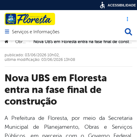
ACESSIBILIDADE
Acesso ráp
Busca
Serviços e Informações
Abrir menu principal de navegação
Você está aqui:
Obras
Nova UBS em Floresta entra na fase final de construção
>
>
publicado: 03/06/2026 10h02,
última modificação: 03/06/2026 13h08
Nova UBS em Floresta
entra na fase final de
construção
A Prefeitura de Floresta, por meio da Secretaria
Municipal de Planejamento, Obras e Serviços
book
Públicos, em parceria com o Governo Federal,