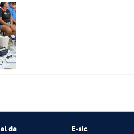
al da
E-sic