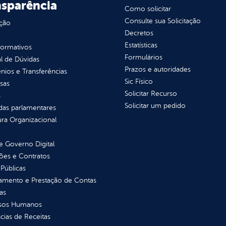
nsparência
Como solicitar
Consulte sua Solicitação
ção
Decretos
Estatísticas
normativos
Formulários
l de Dúvidas
Prazos e autoridades
ios e Transferências
Sic Físico
sas
Solicitar Recurso
s
Solicitar um pedido
as parlamentares
ura Organizacional
 Governo Digital
ções e Contratos
Públicas
jamento e Prestação de Contas
as
sos Humanos
ias de Receitas