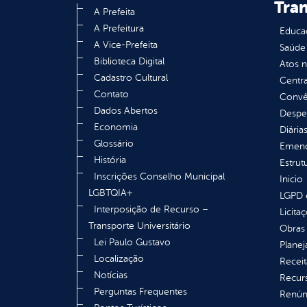
Tra
A Prefeita
A Prefeitura
Educa
A Vice-Prefeita
Saúde
Biblioteca Digital
Atos 
Cadastro Cultural
Centra
Contato
Convên
Dados Abertos
Despe
Economia
Diária
Glossário
Emend
História
Estrut
Inscrições Conselho Municipal
Inicio
LGBTQIA+
LGPD e
Interposição de Recurso –
Licita
Transporte Universitário
Obras 
Lei Paulo Gustavo
Plane
Localização
Receit
Notícias
Recur
Perguntas Frequentes
Renúnc