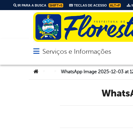
IR PARA A BUSCA
SHIFT+5
TECLAS DE ACESSO
ALT+P
M
Serviços e Informações
Abrir menu principal de navegação
Você está aqui:
>
>
WhatsApp Image 2025-12-03 at 12.
What