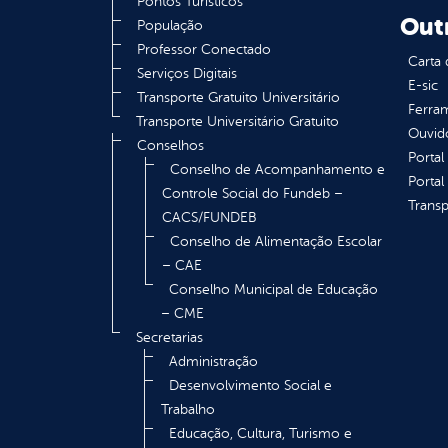
Pontos Turísticos
Out
População
Professor Conectado
Carta 
Serviços Digitais
E-sic
Transporte Gratuito Universitário
Ferram
Transporte Universitário Gratuito
Ouvid
Conselhos
Portal
Conselho de Acompanhamento e
Portal
Controle Social do Fundeb –
Transp
CACS/FUNDEB
Conselho de Alimentação Escolar
– CAE
Conselho Municipal de Educação
– CME
Secretarias
Administração
Desenvolvimento Social e
Trabalho
Educação, Cultura, Turismo e