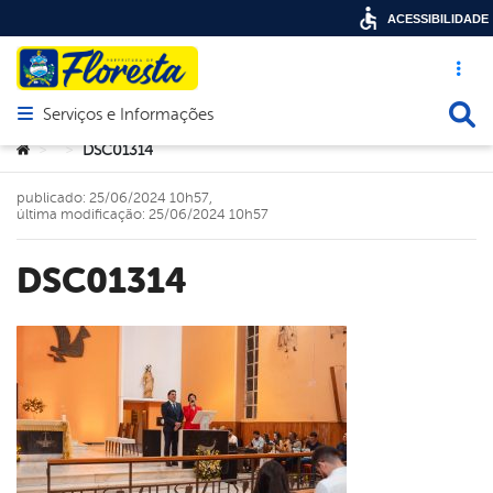
ACESSIBILIDADE
Acesso ráp
Busca
Serviços e Informações
Abrir menu principal de navegação
Você está aqui:
DSC01314
>
>
publicado: 25/06/2024 10h57,
última modificação: 25/06/2024 10h57
DSC01314
book
er