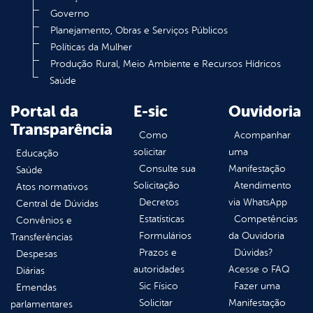
Governo
Planejamento, Obras e Serviços Públicos
Políticas da Mulher
Produção Rural, Meio Ambiente e Recursos Hídricos
Saúde
Portal da
E-sic
Ouvidoria
Transparência
Como
Acompanhar
solicitar
uma
Educação
Consulte sua
Manifestação
Saúde
Solicitação
Atendimento
Atos normativos
Decretos
via WhatsApp
Central de Dúvidas
Estatísticas
Competências
Convênios e
Formulários
da Ouvidoria
Transferências
Prazos e
Dúvidas?
Despesas
autoridades
Acesse o FAQ
Diárias
Sic Físico
Fazer uma
Emendas
Solicitar
Manifestação
parlamentares