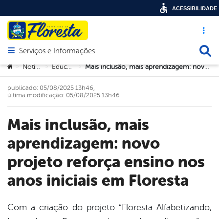
ACESSIBILIDADE
Acesso ráp
Busca
Serviços e Informações
Abrir menu principal de navegação
Você está aqui:
Notícias
Educação
Mais inclusão, mais aprendizagem: novo projeto reforça ensino nos anos iniciais em Floresta
>
>
>
publicado: 05/08/2025 13h46,
última modificação: 05/08/2025 13h46
Mais inclusão, mais
aprendizagem: novo
projeto reforça ensino nos
anos iniciais em Floresta
Com a criação do projeto “Floresta Alfabetizando,