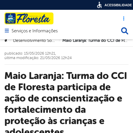
ACESSIBILIDADE
Acesso ráp
Busca
Serviços e Informações
Abrir menu principal de navegação
Você está aqui:
Desenvolvimento Social e Trabalho
Maio Laranja: Turma do CCI de Floresta participa de ação de conscientização e fortalecimento da proteção às crianças e adolescentes
>
>
publicado: 15/05/2026 12h21,
última modificação: 21/05/2026 12h24
Maio Laranja: Turma do CCI
de Floresta participa de
ação de conscientização e
fortalecimento da
proteção às crianças e
adolescentes