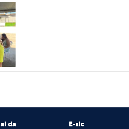
al da
E-sic