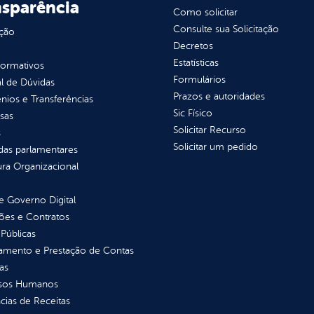
nsparência
Como solicitar
Consulte sua Solicitação
ção
Decretos
Estatísticas
normativos
Formulários
l de Dúvidas
Prazos e autoridades
ios e Transferências
Sic Físico
sas
Solicitar Recurso
s
Solicitar um pedido
as parlamentares
ura Organizacional
 Governo Digital
ções e Contratos
Públicas
jamento e Prestação de Contas
as
sos Humanos
ias de Receitas