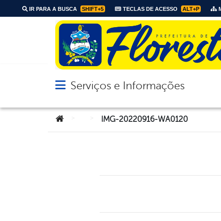
IR PARA A BUSCA
SHIFT+5
TECLAS DE ACESSO
ALT+P
M
Serviços e Informações
Abrir menu principal de navegação
Você está aqui:
>
>
IMG-20220916-WA0120