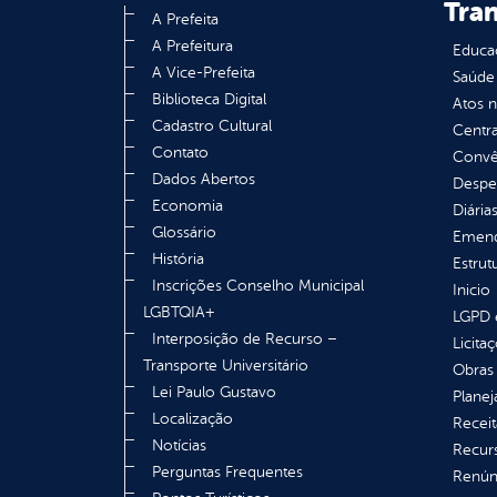
Tra
A Prefeita
A Prefeitura
Educa
A Vice-Prefeita
Saúde
Biblioteca Digital
Atos 
Cadastro Cultural
Centra
Contato
Convên
Dados Abertos
Despe
Economia
Diária
Glossário
Emend
História
Estrut
Inscrições Conselho Municipal
Inicio
LGBTQIA+
LGPD e
Interposição de Recurso –
Licita
Transporte Universitário
Obras 
Lei Paulo Gustavo
Plane
Localização
Receit
Notícias
Recur
Perguntas Frequentes
Renúnc