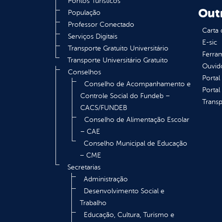
Pontos Turísticos
Out
População
Professor Conectado
Carta 
Serviços Digitais
E-sic
Transporte Gratuito Universitário
Ferram
Transporte Universitário Gratuito
Ouvid
Conselhos
Portal
Conselho de Acompanhamento e
Portal
Controle Social do Fundeb –
Transp
CACS/FUNDEB
Conselho de Alimentação Escolar
– CAE
Conselho Municipal de Educação
– CME
Secretarias
Administração
Desenvolvimento Social e
Trabalho
Educação, Cultura, Turismo e