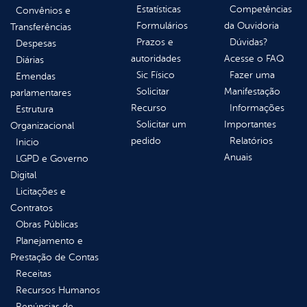
Estatísticas
Competências
Convênios e
Formulários
da Ouvidoria
Transferências
Prazos e
Dúvidas?
Despesas
autoridades
Acesse o FAQ
Diárias
Sic Físico
Fazer uma
Emendas
Solicitar
Manifestação
parlamentares
Recurso
Informações
Estrutura
Solicitar um
Importantes
Organizacional
pedido
Relatórios
Inicio
Anuais
LGPD e Governo
Digital
Licitações e
Contratos
Obras Públicas
Planejamento e
Prestação de Contas
Receitas
Recursos Humanos
Renúncias de