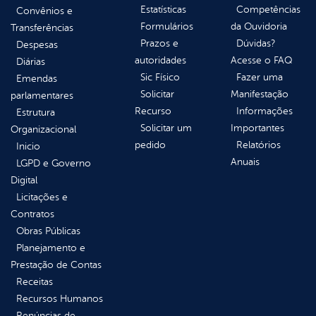
Estatísticas
Competências
Convênios e
Formulários
da Ouvidoria
Transferências
Prazos e
Dúvidas?
Despesas
autoridades
Acesse o FAQ
Diárias
Sic Físico
Fazer uma
Emendas
Solicitar
Manifestação
parlamentares
Recurso
Informações
Estrutura
Solicitar um
Importantes
Organizacional
pedido
Relatórios
Inicio
Anuais
LGPD e Governo
Digital
Licitações e
Contratos
Obras Públicas
Planejamento e
Prestação de Contas
Receitas
Recursos Humanos
Renúncias de