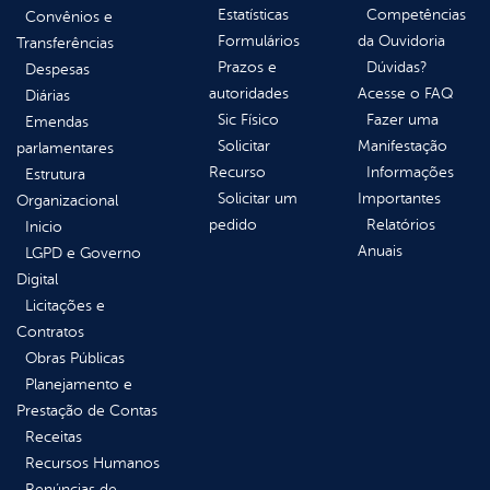
Estatísticas
Competências
Convênios e
Formulários
da Ouvidoria
Transferências
Prazos e
Dúvidas?
Despesas
autoridades
Acesse o FAQ
Diárias
Sic Físico
Fazer uma
Emendas
Solicitar
Manifestação
parlamentares
Recurso
Informações
Estrutura
Solicitar um
Importantes
Organizacional
pedido
Relatórios
Inicio
Anuais
LGPD e Governo
Digital
Licitações e
Contratos
Obras Públicas
Planejamento e
Prestação de Contas
Receitas
Recursos Humanos
Renúncias de