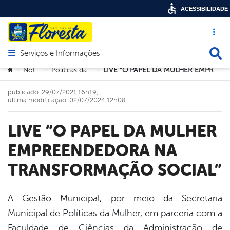
ACESSIBILIDADE
Acesso ráp
Busca
Serviços e Informações
Abrir menu principal de navegação
Você está aqui:
Notícias
Políticas da Mulher
LIVE “O PAPEL DA MULHER EMPREENDEDORA NA TRANSFORMAÇÃO SOCIAL”
>
>
>
publicado: 29/07/2021 16h19,
última modificação: 02/07/2024 12h08
LIVE “O PAPEL DA MULHER
EMPREENDEDORA NA
TRANSFORMAÇÃO SOCIAL”
A Gestão Municipal, por meio da Secretaria
Municipal de Políticas da Mulher, em parceria com a
book
Faculdade de Ciências da Administração de