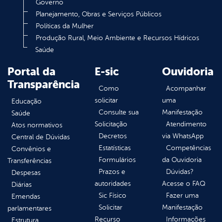
Governo
Planejamento, Obras e Serviços Públicos
Políticas da Mulher
Produção Rural, Meio Ambiente e Recursos Hídricos
Saúde
Portal da
E-sic
Ouvidoria
Transparência
Como
Acompanhar
solicitar
uma
Educação
Consulte sua
Manifestação
Saúde
Solicitação
Atendimento
Atos normativos
Decretos
via WhatsApp
Central de Dúvidas
Estatísticas
Competências
Convênios e
Formulários
da Ouvidoria
Transferências
Prazos e
Dúvidas?
Despesas
autoridades
Acesse o FAQ
Diárias
Sic Físico
Fazer uma
Emendas
Solicitar
Manifestação
parlamentares
Recurso
Informações
Estrutura