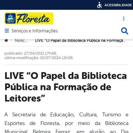
ACESSIBILIDADE
Acesso ráp
Busca
Serviços e Informações
Abrir menu principal de navegação
Você está aqui:
Notícias
LIVE “O Papel da Biblioteca Pública na Formação de Leitores”
>
>
publicado: 27/04/2021 17h48,
última modificação: 02/07/2024 12h08
LIVE “O Papel da Biblioteca
Pública na Formação de
Leitores”
A Secretaria de Educação, Cultura, Turismo e
Esportes de Floresta, por meio da Biblioteca
book
Municipal Belmira Ferraz, em alusão ao Dia