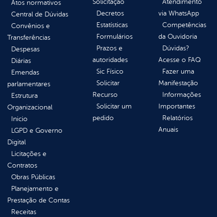
Solicitação
Atendimento
Atos normativos
Decretos
via WhatsApp
Central de Dúvidas
Estatísticas
Competências
Convênios e
Formulários
da Ouvidoria
Transferências
Prazos e
Dúvidas?
Despesas
autoridades
Acesse o FAQ
Diárias
Sic Físico
Fazer uma
Emendas
Solicitar
Manifestação
parlamentares
Recurso
Informações
Estrutura
Solicitar um
Importantes
Organizacional
pedido
Relatórios
Inicio
Anuais
LGPD e Governo
Digital
Licitações e
Contratos
Obras Públicas
Planejamento e
Prestação de Contas
Receitas