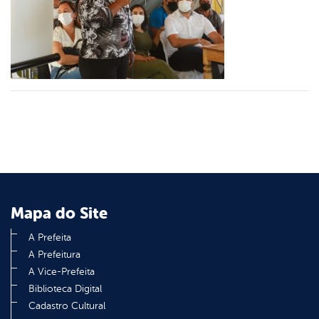
er
din
Mapa do Site
A Prefeita
A Prefeitura
A Vice-Prefeita
Biblioteca Digital
Cadastro Cultural