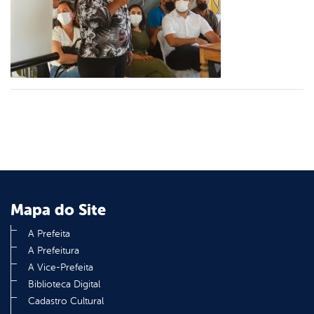
er
din
Mapa do Site
A Prefeita
A Prefeitura
A Vice-Prefeita
Biblioteca Digital
Cadastro Cultural