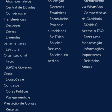
Solicitação
Atendimento
Atos normativos
Decretos
via WhatsApp
Central de Dúvidas
Estatísticas
Competências
Convênios e
Formulários
da Ouvidoria
Transferências
Prazos e
Dúvidas?
Despesas
autoridades
Acesse o FAQ
Diárias
Sic Físico
Fazer uma
Emendas
Solicitar
Manifestação
parlamentares
Recurso
Informações
Estrutura
Solicitar um
Importantes
Organizacional
pedido
Relatórios
Inicio
Anuais
LGPD e Governo
Digital
Licitações e
Contratos
Obras Públicas
Planejamento e
Prestação de Contas
Receitas