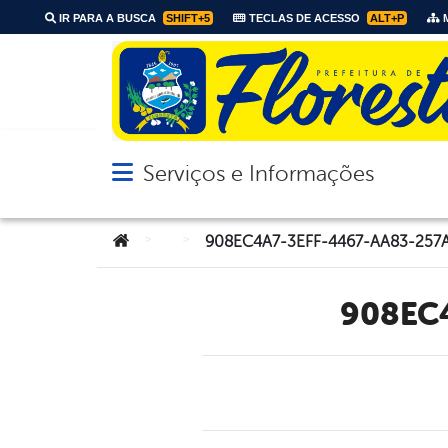
IR PARA A BUSCA
SHIFT+5
TECLAS DE ACESSO
ALT+P
M
Serviços e Informações
Abrir menu principal de navegação
Você está aqui:
>
>
908EC4A7-3EFF-4467-AA83-257
908E