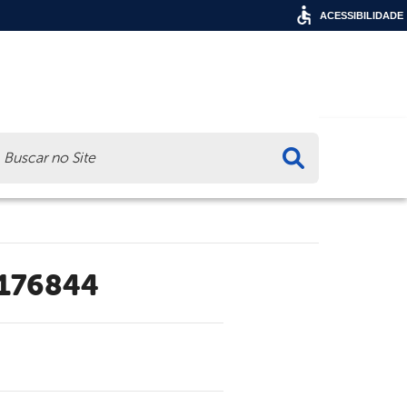
ACESSIBILIDADE
ca
C176844