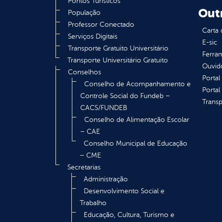
Pontos Turísticos
Out
População
Professor Conectado
Carta 
Serviços Digitais
E-sic
Transporte Gratuito Universitário
Ferram
Transporte Universitário Gratuito
Ouvid
Conselhos
Portal
Conselho de Acompanhamento e
Portal
Controle Social do Fundeb –
Transp
CACS/FUNDEB
Conselho de Alimentação Escolar
– CAE
Conselho Municipal de Educação
– CME
Secretarias
Administração
Desenvolvimento Social e
Trabalho
Educação, Cultura, Turismo e