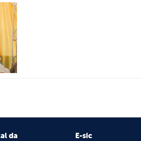
al da
E-sic