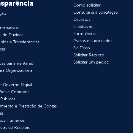
nsparência
Como solicitar
Consulte sua Solicitação
ção
Decretos
Estatísticas
normativos
Formulários
l de Dúvidas
Prazos e autoridades
ios e Transferências
Sic Físico
sas
Solicitar Recurso
s
Solicitar um pedido
as parlamentares
ura Organizacional
 Governo Digital
ções e Contratos
Públicas
jamento e Prestação de Contas
as
sos Humanos
ias de Receitas