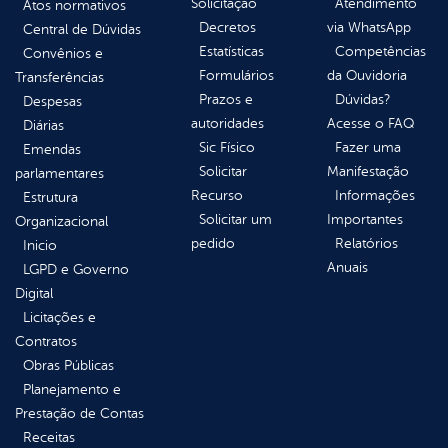
Solicitação
Atendimento
Atos normativos
Decretos
via WhatsApp
Central de Dúvidas
Estatísticas
Competências
Convênios e
Formulários
da Ouvidoria
Transferências
Prazos e
Dúvidas?
Despesas
autoridades
Acesse o FAQ
Diárias
Sic Físico
Fazer uma
Emendas
Solicitar
Manifestação
parlamentares
Recurso
Informações
Estrutura
Solicitar um
Importantes
Organizacional
pedido
Relatórios
Inicio
Anuais
LGPD e Governo
Digital
Licitações e
Contratos
Obras Públicas
Planejamento e
Prestação de Contas
Receitas