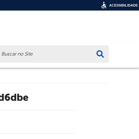
ACESSIBILIDADE
ca
7d6dbe