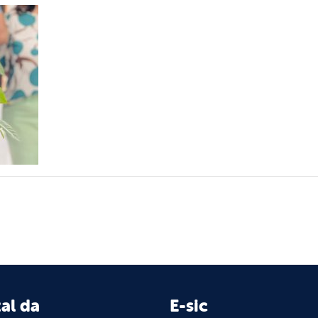
al da
E-sic