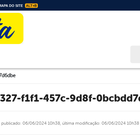
APA DO SITE
ALT+B
Bus
d7d6dbe
b327-f1f1-457c-9d8f-0bcbdd
publicado: 06/06/2024 10h38,
última modificação: 06/06/2024 10h38