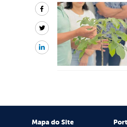
Facebook
Twitter
Linkedin
Mapa do Site
Port