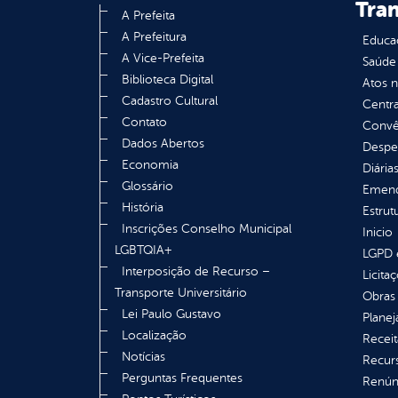
Tra
A Prefeita
A Prefeitura
Educa
A Vice-Prefeita
Saúde
Biblioteca Digital
Atos 
Cadastro Cultural
Centra
Contato
Convên
Dados Abertos
Despe
Economia
Diária
Glossário
Emend
História
Estrut
Inscrições Conselho Municipal
Inicio
LGBTQIA+
LGPD e
Interposição de Recurso –
Licita
Transporte Universitário
Obras 
Lei Paulo Gustavo
Plane
Localização
Receit
Notícias
Recur
Perguntas Frequentes
Renúnc