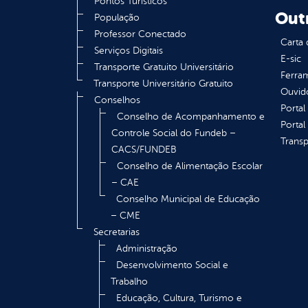
Pontos Turísticos
Out
População
Professor Conectado
Carta 
Serviços Digitais
E-sic
Transporte Gratuito Universitário
Ferram
Transporte Universitário Gratuito
Ouvid
Conselhos
Portal
Conselho de Acompanhamento e
Portal
Controle Social do Fundeb –
Transp
CACS/FUNDEB
Conselho de Alimentação Escolar
– CAE
Conselho Municipal de Educação
– CME
Secretarias
Administração
Desenvolvimento Social e
Trabalho
Educação, Cultura, Turismo e