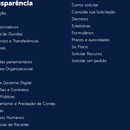
nsparência
Como solicitar
Consulte sua Solicitação
ção
Decretos
Estatísticas
normativos
Formulários
l de Dúvidas
Prazos e autoridades
ios e Transferências
Sic Físico
sas
Solicitar Recurso
s
Solicitar um pedido
as parlamentares
ura Organizacional
 Governo Digital
ções e Contratos
Públicas
jamento e Prestação de Contas
as
sos Humanos
ias de Receitas