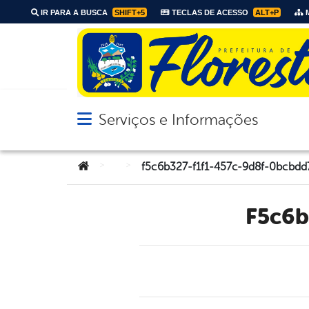
IR PARA A BUSCA
SHIFT+5
TECLAS DE ACESSO
ALT+P
M
Serviços e Informações
Abrir menu principal de navegação
Você está aqui:
>
>
f5c6b327-f1f1-457c-9d8f-0bcbd
f5c6