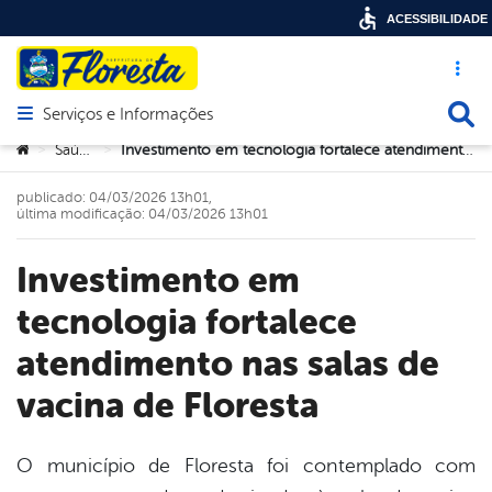
ACESSIBILIDADE
Acesso ráp
Busca
Serviços e Informações
Abrir menu principal de navegação
Você está aqui:
Saúde
Investimento em tecnologia fortalece atendimento nas salas de vacina de Floresta
>
>
publicado: 04/03/2026 13h01,
última modificação: 04/03/2026 13h01
Investimento em
tecnologia fortalece
atendimento nas salas de
vacina de Floresta
O município de Floresta foi contemplado com