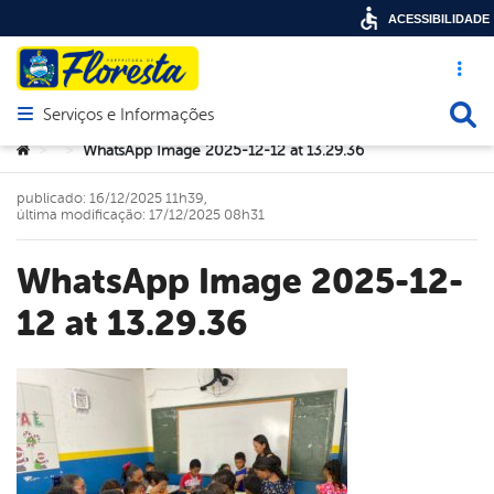
ACESSIBILIDADE
Acesso ráp
Busca
Serviços e Informações
Abrir menu principal de navegação
Você está aqui:
WhatsApp Image 2025-12-12 at 13.29.36
>
>
publicado: 16/12/2025 11h39,
última modificação: 17/12/2025 08h31
WhatsApp Image 2025-12-
12 at 13.29.36
book