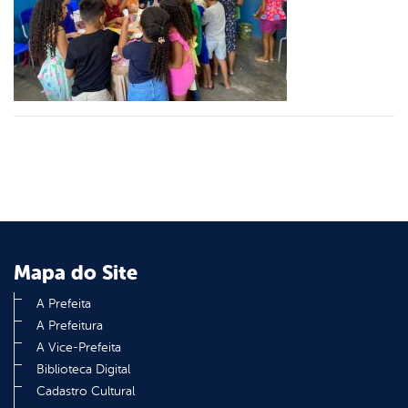
er
din
Mapa do Site
A Prefeita
A Prefeitura
A Vice-Prefeita
Biblioteca Digital
Cadastro Cultural