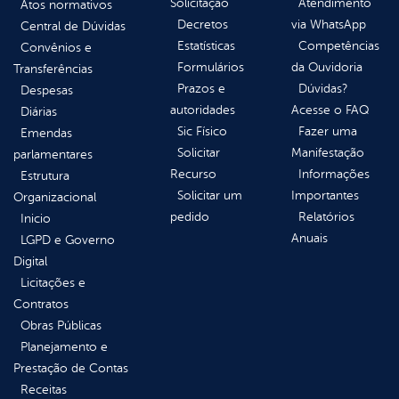
Solicitação
Atendimento
Atos normativos
Decretos
via WhatsApp
Central de Dúvidas
Estatísticas
Competências
Convênios e
Formulários
da Ouvidoria
Transferências
Prazos e
Dúvidas?
Despesas
autoridades
Acesse o FAQ
Diárias
Sic Físico
Fazer uma
Emendas
Solicitar
Manifestação
parlamentares
Recurso
Informações
Estrutura
Solicitar um
Importantes
Organizacional
pedido
Relatórios
Inicio
Anuais
LGPD e Governo
Digital
Licitações e
Contratos
Obras Públicas
Planejamento e
Prestação de Contas
Receitas