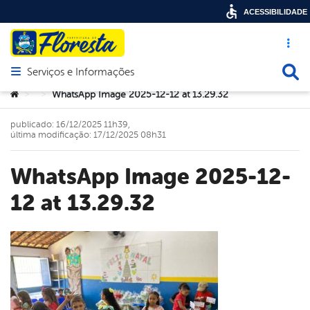
ACESSIBILIDADE
Acesso ráp
Busca
Serviços e Informações
Abrir menu principal de navegação
Você está aqui:
WhatsApp Image 2025-12-12 at 13.29.32
>
>
publicado: 16/12/2025 11h39,
última modificação: 17/12/2025 08h31
WhatsApp Image 2025-12-
12 at 13.29.32
book