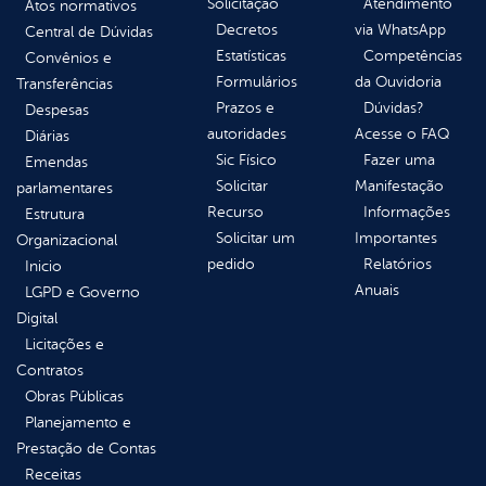
Solicitação
Atendimento
Atos normativos
Decretos
via WhatsApp
Central de Dúvidas
Estatísticas
Competências
Convênios e
Formulários
da Ouvidoria
Transferências
Prazos e
Dúvidas?
Despesas
autoridades
Acesse o FAQ
Diárias
Sic Físico
Fazer uma
Emendas
Solicitar
Manifestação
parlamentares
Recurso
Informações
Estrutura
Solicitar um
Importantes
Organizacional
pedido
Relatórios
Inicio
Anuais
LGPD e Governo
Digital
Licitações e
Contratos
Obras Públicas
Planejamento e
Prestação de Contas
Receitas