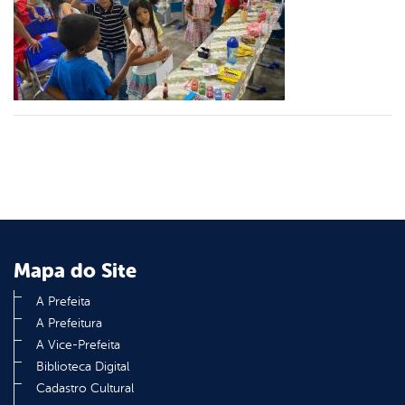
er
din
Mapa do Site
A Prefeita
A Prefeitura
A Vice-Prefeita
Biblioteca Digital
Cadastro Cultural