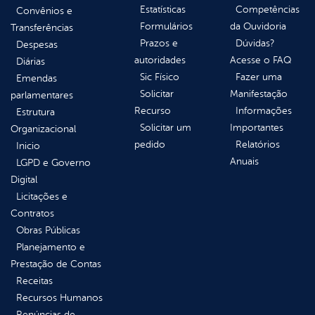
Estatísticas
Competências
Convênios e
Formulários
da Ouvidoria
Transferências
Prazos e
Dúvidas?
Despesas
autoridades
Acesse o FAQ
Diárias
Sic Físico
Fazer uma
Emendas
Solicitar
Manifestação
parlamentares
Recurso
Informações
Estrutura
Solicitar um
Importantes
Organizacional
pedido
Relatórios
Inicio
Anuais
LGPD e Governo
Digital
Licitações e
Contratos
Obras Públicas
Planejamento e
Prestação de Contas
Receitas
Recursos Humanos
Renúncias de