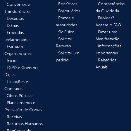
Estatísticas
Competências
Convênios e
Formulários
da Ouvidoria
Transferências
Prazos e
Dúvidas?
Despesas
autoridades
Acesse o FAQ
Diárias
Sic Físico
Fazer uma
Emendas
Solicitar
Manifestação
parlamentares
Recurso
Informações
Estrutura
Solicitar um
Importantes
Organizacional
pedido
Relatórios
Inicio
Anuais
LGPD e Governo
Digital
Licitações e
Contratos
Obras Públicas
Planejamento e
Prestação de Contas
Receitas
Recursos Humanos
Renúncias de