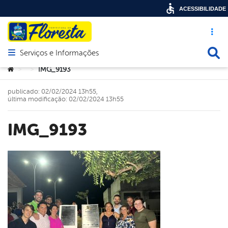
ACESSIBILIDADE
Acesso ráp
Busca
Serviços e Informações
Abrir menu principal de navegação
Você está aqui:
IMG_9193
>
>
publicado: 02/02/2024 13h55,
última modificação: 02/02/2024 13h55
IMG_9193
book
er