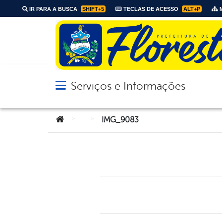
IR PARA A BUSCA
SHIFT+5
TECLAS DE ACESSO
ALT+P
M
Serviços e Informações
Abrir menu principal de navegação
Você está aqui:
>
>
IMG_9083