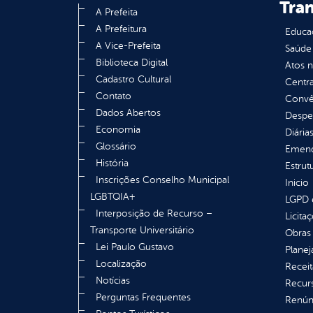
Tra
A Prefeita
A Prefeitura
Educa
A Vice-Prefeita
Saúde
Biblioteca Digital
Atos 
Cadastro Cultural
Centra
Contato
Convên
Dados Abertos
Despe
Economia
Diária
Glossário
Emend
História
Estrut
Inscrições Conselho Municipal
Inicio
LGBTQIA+
LGPD e
Interposição de Recurso –
Licita
Transporte Universitário
Obras 
Lei Paulo Gustavo
Plane
Localização
Receit
Notícias
Recur
Perguntas Frequentes
Renúnc