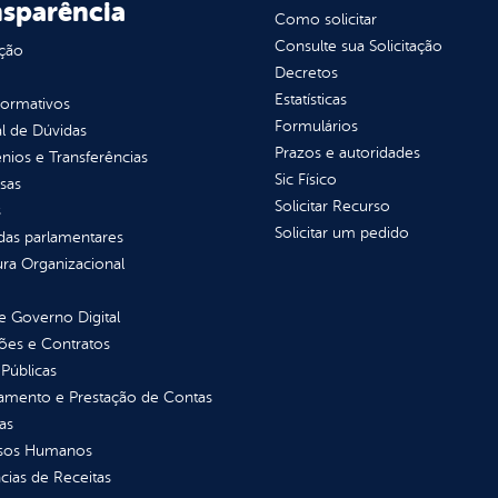
nsparência
Como solicitar
Consulte sua Solicitação
ção
Decretos
Estatísticas
normativos
Formulários
l de Dúvidas
Prazos e autoridades
ios e Transferências
Sic Físico
sas
Solicitar Recurso
s
Solicitar um pedido
as parlamentares
ura Organizacional
 Governo Digital
ções e Contratos
Públicas
jamento e Prestação de Contas
as
sos Humanos
ias de Receitas