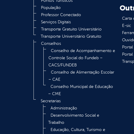
Pontos Turísticos
Out
População
Professor Conectado
Carta 
Serviços Digitais
E-sic
Transporte Gratuito Universitário
Ferram
Transporte Universitário Gratuito
Ouvid
Conselhos
Portal
Conselho de Acompanhamento e
Portal
Controle Social do Fundeb –
Transp
CACS/FUNDEB
Conselho de Alimentação Escolar
– CAE
Conselho Municipal de Educação
– CME
Secretarias
Administração
Desenvolvimento Social e
Trabalho
Educação, Cultura, Turismo e