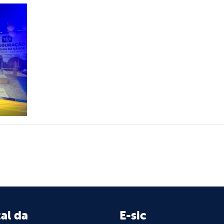
al da
E-sic