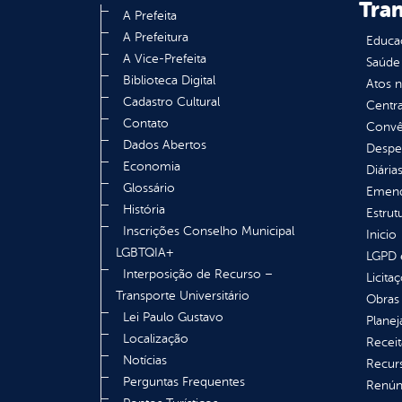
Tra
A Prefeita
A Prefeitura
Educa
A Vice-Prefeita
Saúde
Biblioteca Digital
Atos 
Cadastro Cultural
Centra
Contato
Convên
Dados Abertos
Despe
Economia
Diária
Glossário
Emend
História
Estrut
Inscrições Conselho Municipal
Inicio
LGBTQIA+
LGPD e
Interposição de Recurso –
Licita
Transporte Universitário
Obras 
Lei Paulo Gustavo
Plane
Localização
Receit
Notícias
Recur
Perguntas Frequentes
Renúnc