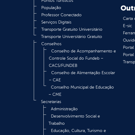
Pontos Turísticos
Out
População
Professor Conectado
Carta 
Serviços Digitais
E-sic
Transporte Gratuito Universitário
Ferram
Transporte Universitário Gratuito
Ouvid
Conselhos
Portal
Conselho de Acompanhamento e
Portal
Controle Social do Fundeb –
Transp
CACS/FUNDEB
Conselho de Alimentação Escolar
– CAE
Conselho Municipal de Educação
– CME
Secretarias
Administração
Desenvolvimento Social e
Trabalho
Educação, Cultura, Turismo e