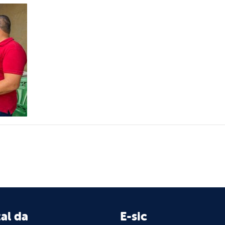
al da
E-sic