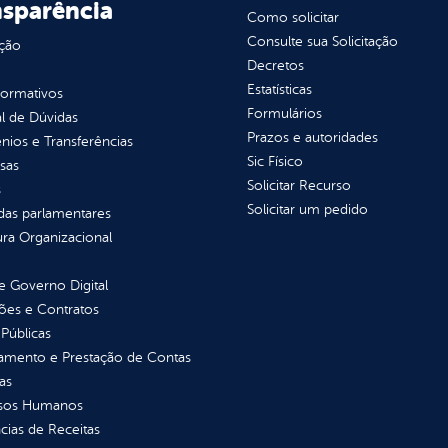
nsparência
Como solicitar
Consulte sua Solicitação
ção
Decretos
Estatísticas
normativos
Formulários
l de Dúvidas
Prazos e autoridades
ios e Transferências
Sic Físico
sas
Solicitar Recurso
s
Solicitar um pedido
as parlamentares
ura Organizacional
 Governo Digital
ções e Contratos
Públicas
jamento e Prestação de Contas
as
sos Humanos
ias de Receitas