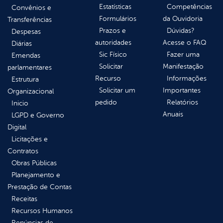
Estatísticas
Competências
Convênios e
Formulários
da Ouvidoria
Transferências
Prazos e
Dúvidas?
Despesas
autoridades
Acesse o FAQ
Diárias
Sic Físico
Fazer uma
Emendas
Solicitar
Manifestação
parlamentares
Recurso
Informações
Estrutura
Solicitar um
Importantes
Organizacional
pedido
Relatórios
Inicio
Anuais
LGPD e Governo
Digital
Licitações e
Contratos
Obras Públicas
Planejamento e
Prestação de Contas
Receitas
Recursos Humanos
Renúncias de