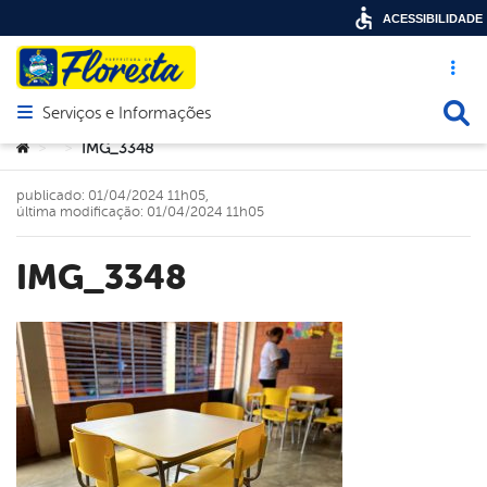
ACESSIBILIDADE
Acesso ráp
Busca
Serviços e Informações
Abrir menu principal de navegação
Você está aqui:
IMG_3348
>
>
publicado: 01/04/2024 11h05,
última modificação: 01/04/2024 11h05
IMG_3348
book
er