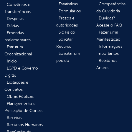
Estatísticas
Competências
Convênios e
Formulários
da Ouvidoria
Transferências
Prazos e
Dúvidas?
Despesas
autoridades
Acesse o FAQ
Diárias
Sic Físico
Fazer uma
Emendas
Solicitar
Manifestação
parlamentares
Recurso
Informações
Estrutura
Solicitar um
Importantes
Organizacional
pedido
Relatórios
Inicio
Anuais
LGPD e Governo
Digital
Licitações e
Contratos
Obras Públicas
Planejamento e
Prestação de Contas
Receitas
Recursos Humanos
Renúncias de