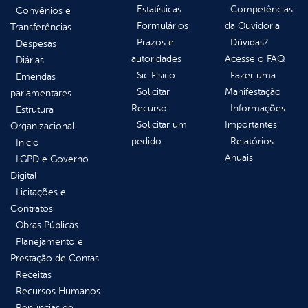
Estatísticas
Competências
Convênios e
Formulários
da Ouvidoria
Transferências
Prazos e
Dúvidas?
Despesas
autoridades
Acesse o FAQ
Diárias
Sic Físico
Fazer uma
Emendas
Solicitar
Manifestação
parlamentares
Recurso
Informações
Estrutura
Solicitar um
Importantes
Organizacional
pedido
Relatórios
Inicio
Anuais
LGPD e Governo
Digital
Licitações e
Contratos
Obras Públicas
Planejamento e
Prestação de Contas
Receitas
Recursos Humanos
Renúncias de