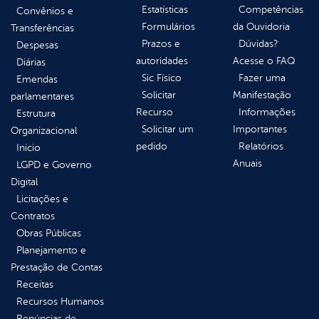
Estatísticas
Competências
Convênios e
Formulários
da Ouvidoria
Transferências
Prazos e
Dúvidas?
Despesas
autoridades
Acesse o FAQ
Diárias
Sic Físico
Fazer uma
Emendas
Solicitar
Manifestação
parlamentares
Recurso
Informações
Estrutura
Solicitar um
Importantes
Organizacional
pedido
Relatórios
Inicio
Anuais
LGPD e Governo
Digital
Licitações e
Contratos
Obras Públicas
Planejamento e
Prestação de Contas
Receitas
Recursos Humanos
Renúncias de