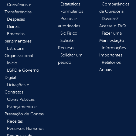
Estatísticas
Competências
Convênios e
Formulários
da Ouvidoria
Transferências
Prazos e
Dúvidas?
Despesas
autoridades
Acesse o FAQ
Diárias
Sic Físico
Fazer uma
Emendas
Solicitar
Manifestação
parlamentares
Recurso
Informações
Estrutura
Solicitar um
Importantes
Organizacional
pedido
Relatórios
Inicio
Anuais
LGPD e Governo
Digital
Licitações e
Contratos
Obras Públicas
Planejamento e
Prestação de Contas
Receitas
Recursos Humanos
Renúncias de