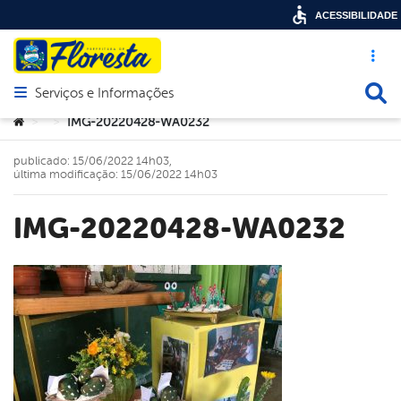
ACESSIBILIDADE
Acesso ráp
Busca
Serviços e Informações
Abrir menu principal de navegação
Você está aqui:
IMG-20220428-WA0232
>
>
publicado: 15/06/2022 14h03,
última modificação: 15/06/2022 14h03
IMG-20220428-WA0232
book
er