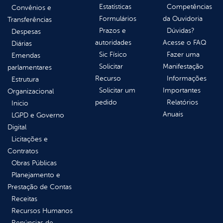
Estatísticas
Competências
Convênios e
Formulários
da Ouvidoria
Transferências
Prazos e
Dúvidas?
Despesas
autoridades
Acesse o FAQ
Diárias
Sic Físico
Fazer uma
Emendas
Solicitar
Manifestação
parlamentares
Recurso
Informações
Estrutura
Solicitar um
Importantes
Organizacional
pedido
Relatórios
Inicio
Anuais
LGPD e Governo
Digital
Licitações e
Contratos
Obras Públicas
Planejamento e
Prestação de Contas
Receitas
Recursos Humanos
Renúncias de