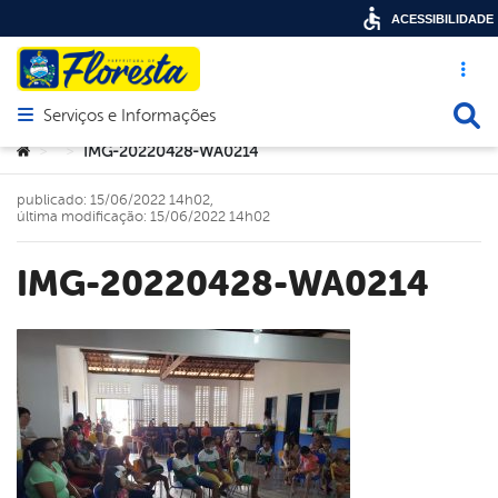
ACESSIBILIDADE
Acesso ráp
Busca
Serviços e Informações
Abrir menu principal de navegação
Você está aqui:
IMG-20220428-WA0214
>
>
publicado: 15/06/2022 14h02,
última modificação: 15/06/2022 14h02
IMG-20220428-WA0214
book
er