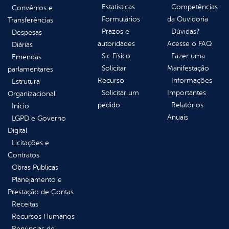
Estatísticas
Competências
Convênios e
Formulários
da Ouvidoria
Transferências
Prazos e
Dúvidas?
Despesas
autoridades
Acesse o FAQ
Diárias
Sic Físico
Fazer uma
Emendas
Solicitar
Manifestação
parlamentares
Recurso
Informações
Estrutura
Solicitar um
Importantes
Organizacional
pedido
Relatórios
Inicio
Anuais
LGPD e Governo
Digital
Licitações e
Contratos
Obras Públicas
Planejamento e
Prestação de Contas
Receitas
Recursos Humanos
Renúncias de