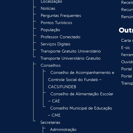
Localização
Receit
Notícias
Recur
Perguntas Frequentes
Renúnc
Pontos Turísticos
Out
População
Professor Conectado
Carta 
Serviços Digitais
E-sic
Transporte Gratuito Universitário
Ferram
Transporte Universitário Gratuito
Ouvid
Conselhos
Portal
Conselho de Acompanhamento e
Portal
Controle Social do Fundeb –
Transp
CACS/FUNDEB
Conselho de Alimentação Escolar
– CAE
Conselho Municipal de Educação
– CME
Secretarias
Administração