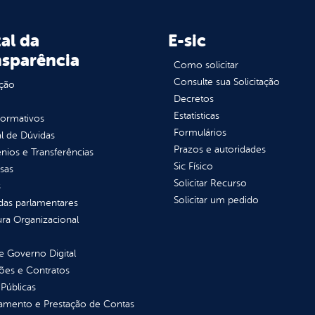
al da
E-sic
nsparência
Como solicitar
Consulte sua Solicitação
ção
Decretos
Estatísticas
normativos
Formulários
l de Dúvidas
Prazos e autoridades
ios e Transferências
Sic Físico
sas
Solicitar Recurso
s
Solicitar um pedido
as parlamentares
ura Organizacional
 Governo Digital
ções e Contratos
Públicas
jamento e Prestação de Contas