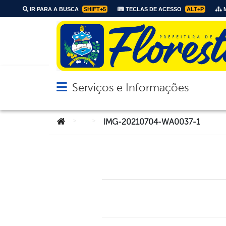
IR PARA A BUSCA
SHIFT+5
TECLAS DE ACESSO
ALT+P
M
Serviços e Informações
Abrir menu principal de navegação
Você está aqui:
>
>
IMG-20210704-WA0037-1