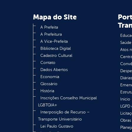
Mapa do Site
Port
Tra
A Prefeita
A Prefeitura
Educa
A Vice-Prefeita
Saúde
Biblioteca Digital
Atos 
Cadastro Cultural
Centra
Contato
Convên
Dados Abertos
Despe
Economia
Diária
Glossário
Emend
História
Estrut
Inscrições Conselho Municipal
Inicio
LGBTQIA+
LGPD e
Interposição de Recurso –
Licita
Transporte Universitário
Obras 
Lei Paulo Gustavo
Plane