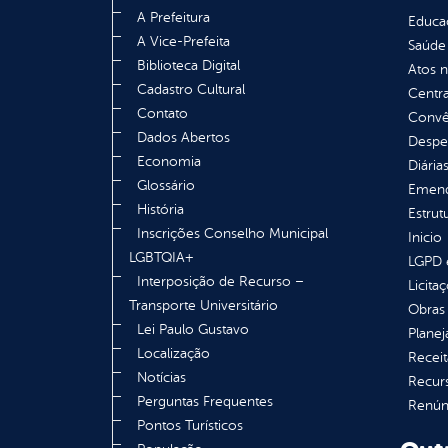
A Prefeitura
Educa
A Vice-Prefeita
Saúde
Biblioteca Digital
Atos 
Cadastro Cultural
Centra
Contato
Convên
Dados Abertos
Despe
Economia
Diária
Glossário
Emend
História
Estrut
Inscrições Conselho Municipal
Inicio
LGBTQIA+
LGPD e
Interposição de Recurso –
Licita
Transporte Universitário
Obras 
Lei Paulo Gustavo
Plane
Localização
Receit
Notícias
Recur
Perguntas Frequentes
Renúnc
Pontos Turísticos