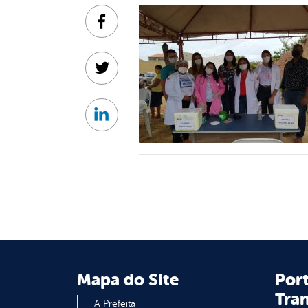
Facebook
Twitter
Linkedin
Mapa do Site
Port
Tra
A Prefeita