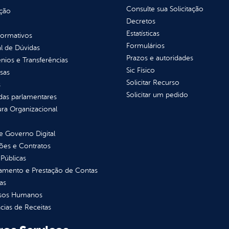
Consulte sua Solicitação
ção
Decretos
Estatísticas
normativos
Formulários
l de Dúvidas
Prazos e autoridades
ios e Transferências
Sic Físico
sas
Solicitar Recurso
s
Solicitar um pedido
as parlamentares
ura Organizacional
 Governo Digital
ções e Contratos
Públicas
jamento e Prestação de Contas
as
sos Humanos
ias de Receitas