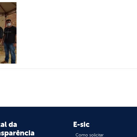
al da
E-sic
nsparência
Como solicitar