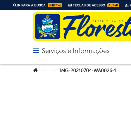
IR PARA A BUSCA
SHIFT+5
TECLAS DE ACESSO
ALT+P
M
Serviços e Informações
Abrir menu principal de navegação
Você está aqui:
>
>
IMG-20210704-WA0026-1