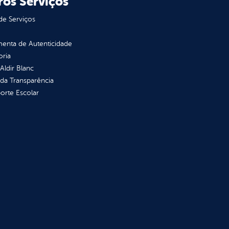
ros Serviços
de Serviços
enta de Autenticidade
oria
 Aldir Blanc
 da Transparência
orte Escolar