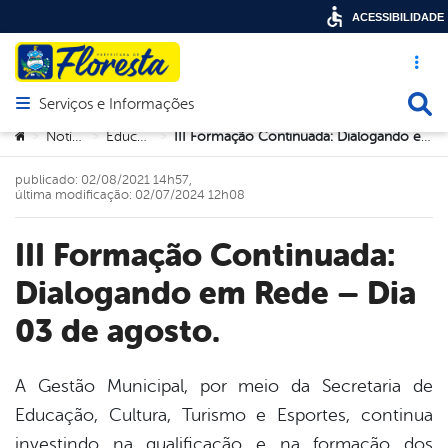
ACESSIBILIDADE
Acesso ráp
Busca
Serviços e Informações
Abrir menu principal de navegação
Você está aqui:
Notícias
Educação
III Formação Continuada: Dialogando em Rede – Dia 03 de agosto.
>
>
>
publicado: 02/08/2021 14h57,
última modificação: 02/07/2024 12h08
III Formação Continuada:
Dialogando em Rede – Dia
03 de agosto.
A Gestão Municipal, por meio da Secretaria de
Educação, Cultura, Turismo e Esportes, continua
book
investindo na qualificação e na formação dos