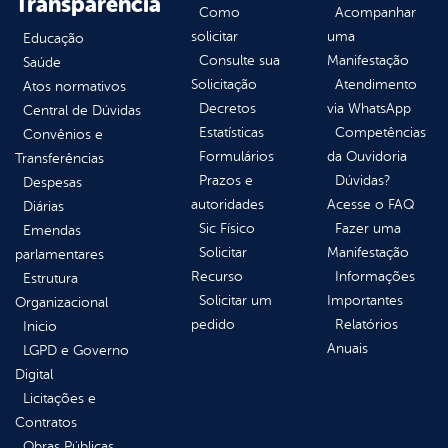
Transparência
Como
Acompanhar
solicitar
uma
Educação
Consulte sua
Manifestação
Saúde
Solicitação
Atendimento
Atos normativos
Decretos
via WhatsApp
Central de Dúvidas
Estatísticas
Competências
Convênios e
Formulários
da Ouvidoria
Transferências
Prazos e
Dúvidas?
Despesas
autoridades
Acesse o FAQ
Diárias
Sic Físico
Fazer uma
Emendas
Solicitar
Manifestação
parlamentares
Recurso
Informações
Estrutura
Solicitar um
Importantes
Organizacional
pedido
Relatórios
Inicio
Anuais
LGPD e Governo
Digital
Licitações e
Contratos
Obras Públicas