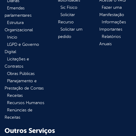
autoridades
Acesse o FAQ
Diárias
Sic Físico
Fazer uma
Emendas
Solicitar
Manifestação
parlamentares
Recurso
Informações
Estrutura
Solicitar um
Importantes
Organizacional
pedido
Relatórios
Inicio
Anuais
LGPD e Governo
Digital
Licitações e
Contratos
Obras Públicas
Planejamento e
Prestação de Contas
Receitas
Recursos Humanos
Renúncias de
Receitas
Outros Serviços