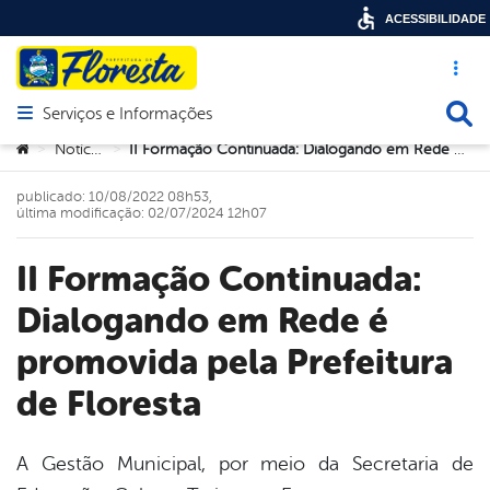
ACESSIBILIDADE
Acesso ráp
Busca
Serviços e Informações
Abrir menu principal de navegação
Você está aqui:
Notícias
II Formação Continuada: Dialogando em Rede é promovida pela Prefeitura de Floresta
>
>
publicado: 10/08/2022 08h53,
última modificação: 02/07/2024 12h07
II Formação Continuada:
Dialogando em Rede é
promovida pela Prefeitura
de Floresta
A Gestão Municipal, por meio da Secretaria de