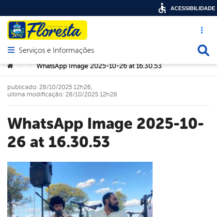
ACESSIBILIDADE
Acesso ráp
Busca
Serviços e Informações
Abrir menu principal de navegação
Você está aqui:
WhatsApp Image 2025-10-26 at 16.30.53
>
>
publicado: 28/10/2025 12h26,
última modificação: 28/10/2025 12h28
WhatsApp Image 2025-10-
26 at 16.30.53
book