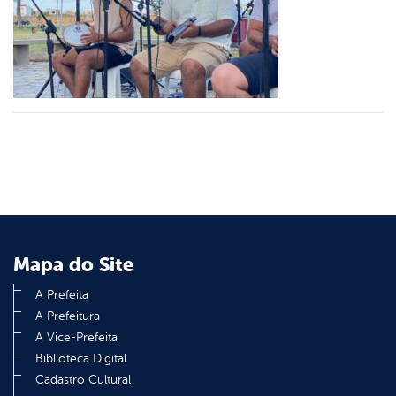
er
din
Mapa do Site
A Prefeita
A Prefeitura
A Vice-Prefeita
Biblioteca Digital
Cadastro Cultural