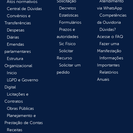
Solicitação
Atendimento
Atos normativos
Decretos
via WhatsApp
Central de Dúvidas
Estatísticas
Competências
Convênios e
Formulários
da Ouvidoria
Transferências
Prazos e
Dúvidas?
Despesas
autoridades
Acesse o FAQ
Diárias
Sic Físico
Fazer uma
Emendas
Solicitar
Manifestação
parlamentares
Recurso
Informações
Estrutura
Solicitar um
Importantes
Organizacional
pedido
Relatórios
Inicio
Anuais
LGPD e Governo
Digital
Licitações e
Contratos
Obras Públicas
Planejamento e
Prestação de Contas
Receitas