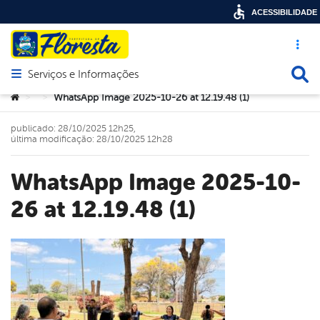
ACESSIBILIDADE
Acesso ráp
Busca
Serviços e Informações
Abrir menu principal de navegação
Você está aqui:
WhatsApp Image 2025-10-26 at 12.19.48 (1)
>
>
publicado: 28/10/2025 12h25,
última modificação: 28/10/2025 12h28
WhatsApp Image 2025-10-
26 at 12.19.48 (1)
book