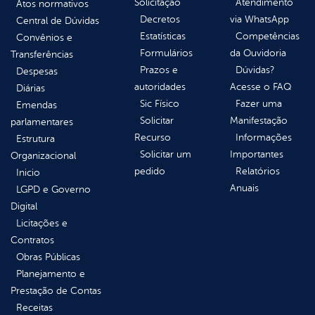
Solicitação
Atendimento
Atos normativos
Decretos
via WhatsApp
Central de Dúvidas
Estatísticas
Competências
Convênios e
Formulários
da Ouvidoria
Transferências
Prazos e
Dúvidas?
Despesas
autoridades
Acesse o FAQ
Diárias
Sic Físico
Fazer uma
Emendas
Solicitar
Manifestação
parlamentares
Recurso
Informações
Estrutura
Solicitar um
Importantes
Organizacional
pedido
Relatórios
Inicio
Anuais
LGPD e Governo
Digital
Licitações e
Contratos
Obras Públicas
Planejamento e
Prestação de Contas
Receitas