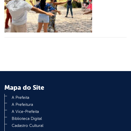
er
din
Mapa do Site
A Prefeita
A Prefeitura
A Vice-Prefeita
Biblioteca Digital
Cadastro Cultural